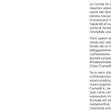
La novità mi 
reazioni atav
come dei feno
stessa meravi
si esaurisce 
capacità di s
sorta di nost
l’invisibile 
Fare opere mi
modo più inti
fondo da un fo
atteggiamento
sull’esistente
questa prospe
fondamentale
(Cleo Farisell
Se è vero che 
contemporane
anacronistica 
mezzi espress
Fariselli è, se
solo varia co
espressivo m
formale ed es
metamorfica, 
coerenza conc