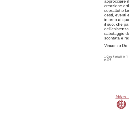
approcciare i
creazione art
soprattutto l
gesti, eventi 
intorno ai qua
il suo, che p
dell’esistenza
sabotaggio de
scontata e ra
Vincenzo De B
1 Cleo Fariselli in “
p.104