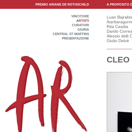
PREMIO ARIANE DE ROTHSCHILD
A PROPOSITO 
VINCITORE
Luan Bajrakta
ARTISTI
/barbaragurri
CURATORI
Rita Casdia
GIURIA
Danilo Correa
CENTRAL ST MARTINS
Alessio delli C
PRESENTAZIONE
Giulio Delvè
CLEO 