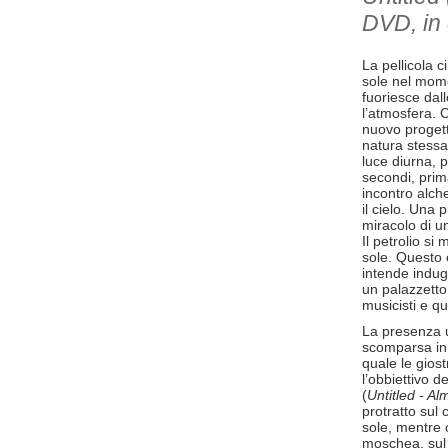
DVD, in c
La pellicola c
sole nel mome
fuoriesce dall
l’atmosfera. 
nuovo progett
natura stessa d
luce diurna, p
secondi, prim
incontro alch
il cielo. Una 
miracolo di un
Il petrolio s
sole. Questo è
intende indug
un palazzetto
musicisti e q
La presenza 
scomparsa i
quale le gios
l’obbiettivo d
(
Untitled - Al
protratto sul 
sole, mentre 
moschea, sul l