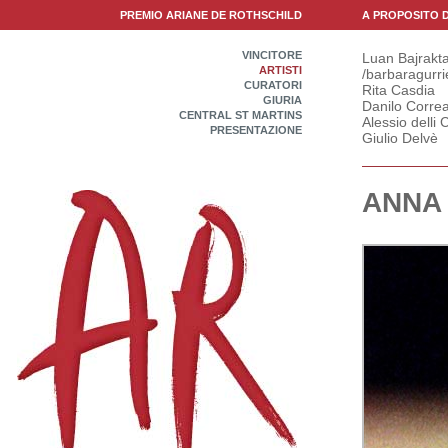
PREMIO ARIANE DE ROTHSCHILD
A PROPOSITO 
VINCITORE
Luan Bajrakta
ARTISTI
/barbaragurri
CURATORI
Rita Casdia
GIURIA
Danilo Correa
CENTRAL ST MARTINS
Alessio delli C
PRESENTAZIONE
Giulio Delvè
ANNA