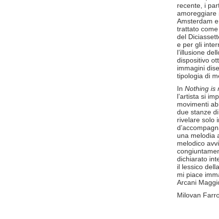
recente, i pa
amoreggiare s
Amsterdam e i
trattato come
del Diciassett
e per gli inte
l’illusione del
dispositivo o
immagini dise
tipologia di 
In
Nothing is
l’artista si im
movimenti abb
due stanze di
rivelare solo
d’accompagnam
una melodia a
melodico avvio
congiuntament
dichiarato int
il lessico de
mi piace imma
Arcani Maggi
Milovan Farr