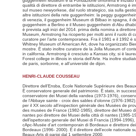
guggenheim Museum e la Fondazione omonima è iniziato n
qualità di direttore di entrambe le istituzioni, Armstrong è 
sul museo newyorkese, dal ruolo strategico, sia sulla gesti
altre istituzioni della rete guggenheim: la peggy guggenhei
di venezia, il guggenheim Museum di Bilbao in spagna, il 
guggenheim a Berlino e il Museo guggenheim di Abu dhabi, 
è prevista agli inizi del 2014. prima della nomina a direttor
Museum, Armstrong ha ricoperto per molti anni il ruolo di 
curatore per l’arte contemporanea. Fra il 1981 e il 1992 è s
Whitney Museum of American Art, dove ha organizzato Bien
mostre. È stato inoltre curatore de la Jolla Museum of cont
in california. Armstrong è cresciuto a Kansas city, si è laure
Forest college in illinois in storia dell’Arte. Ha inoltre studiat
de paris, sorbonne, e all’université de dijon.
HENRI-CLAUDE COUSSEAU
Direttore dell’Ensba, Ecole Nationale Supérieure des Beaux-
È conservatore generale del patrimonio. È stato, in succes
conservatore dei Musei della vandea (1973-1976), conser
de l’Abbaye sainte - croix des sables d’olonne (1976-1982)
per il XX secolo all’inspection générale des Musées de prov
des musées de France (1982-1985), direttore del Museo di B
nantes poi direttore dei Musei della città di nantes (1985-1
dell’ispettorato generale del Musei di Francia (1994-1996), 
cApc-Musée d’art contemporain di Bordeaux e direttore dei
Bordeaux (1996- 2000). È il direttore dell’ecole nationale 
Beaux-Arts di parigi dal 1 settembre 2000.