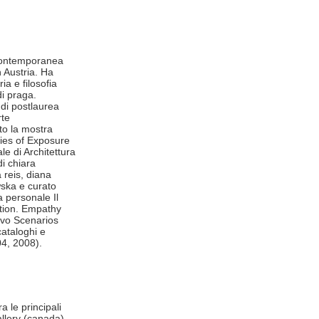
e contemporanea
 Austria. Ha
ria e filosofia
di praga.
udi postlaurea
rte
to la mostra
gies of Exposure
le di Architettura
di chiara
 reis, diana
wska e curato
a personale Il
ition. Empathy
ivo Scenarios
 cataloghi e
04, 2008).
a le principali
llery (canada),