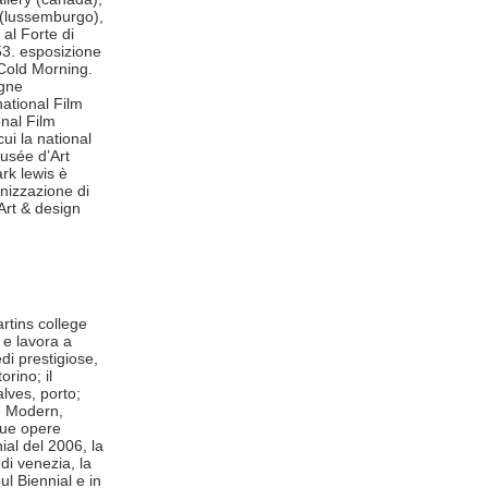
(lussemburgo),
 al Forte di
53. esposizione
 Cold Morning.
egne
national Film
onal Film
ui la national
Musée d’Art
rk lewis è
anizzazione di
 Art & design
artins college
 e lavora a
di prestigiose,
orino; il
lves, porto;
te Modern,
sue opere
ial del 2006, la
di venezia, la
ul Biennial e in