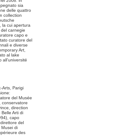
el 2008. in
impegnato sia
one delle quattro
m collection
deutsche
la cui apertura
e del carnegie
curatore capo e
tato curatore del
nali e diverse
emporary Art,
ato al lake
o all’université
Arts, Parigi
sione:
vatore del Musée
, conservatore
ince, direction
elle Arti di
994), capo
direttore del
 Musei di
supérieure des