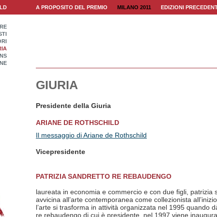
ILD
A PROPOSITO DEL PREMIO
MILANO 2011
EDIZIONI PRECEDENT
ORE
STI
RI
RIA
INS
NE
GIURIA
Presidente della Giuria
ARIANE DE ROTHSCHILD
Il messaggio di Ariane de Rothschild
Vicepresidente
PATRIZIA SANDRETTO RE REBAUDENGO
laureata in economia e commercio e con due figli, patrizia
avvicina all’arte contemporanea come collezionista all’inizio
l’arte si trasforma in attività organizzata nel 1995 quando 
re rebaudengo di cui è presidente. nel 1997 viene inaugur