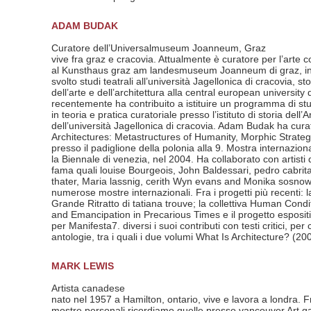
ADAM BUDAK
Curatore dell’Universalmuseum Joanneum, Graz
vive fra graz e cracovia. Attualmente è curatore per l’art
al Kunsthaus graz am landesmuseum Joanneum di graz, in
svolto studi teatrali all’università Jagellonica di cracovia, sto
dell’arte e dell’architettura alla central european university 
recentemente ha contribuito a istituire un programma di st
in teoria e pratica curatoriale presso l’istituto di storia dell’A
dell’università Jagellonica di cracovia. Adam Budak ha cura
Architectures: Metastructures of Humanity, Morphic Strate
presso il padiglione della polonia alla 9. Mostra internaziona
la Biennale di venezia, nel 2004. Ha collaborato con artisti 
fama quali louise Bourgeois, John Baldessari, pedro cabrita
thater, Maria lassnig, cerith Wyn evans and Monika sosno
numerose mostre internazionali. Fra i progetti più recenti: l
Grande Ritratto di tatiana trouve; la collettiva Human Cond
and Emancipation in Precarious Times e il progetto esposit
per Manifesta7. diversi i suoi contributi con testi critici, per
antologie, tra i quali i due volumi What Is Architecture? (20
MARK LEWIS
Artista canadese
nato nel 1957 a Hamilton, ontario, vive e lavora a londra. Fr
mostre personali ricordiamo quelle presso vancouver Art ga