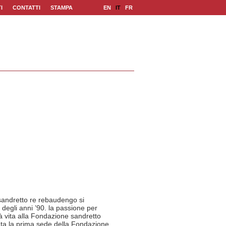
|
|
EN
IT
FR
I
CONTATTI
STAMPA
 sandretto re rebaudengo si
 degli anni ’90. la passione per
dà vita alla Fondazione sandretto
ata la prima sede della Fondazione