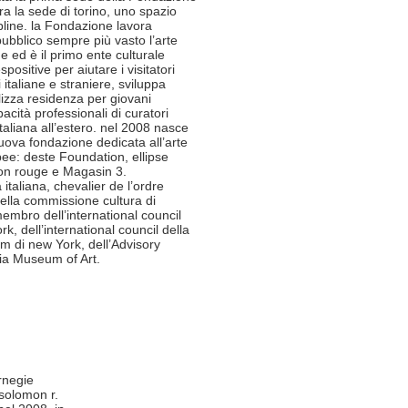
a la sede di torino, uno spazio
ipline. la Fondazione lavora
pubblico sempre più vasto l’arte
e ed è il primo ente culturale
positive per aiutare i visitatori
italiane e straniere, sviluppa
alizza residenza per giovani
pacità professionali di curatori
aliana all’estero. nel 2008 nasce
ova fondazione dedicata all’arte
pee: deste Foundation, ellipse
on rouge e Magasin 3.
italiana, chevalier de l’ordre
della commissione cultura di
membro dell’international council
 dell’international council della
um di new York, dell’Advisory
ia Museum of Art.
rnegie
 solomon r.