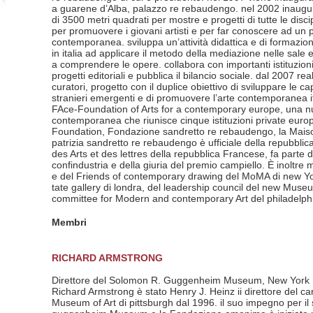
a guarene d’Alba, palazzo re rebaudengo. nel 2002 inaugur
di 3500 metri quadrati per mostre e progetti di tutte le disc
per promuovere i giovani artisti e per far conoscere ad un 
contemporanea. sviluppa un’attività didattica e di formazion
in italia ad applicare il metodo della mediazione nelle sale es
a comprendere le opere. collabora con importanti istituzioni 
progetti editoriali e pubblica il bilancio sociale. dal 2007 re
curatori, progetto con il duplice obiettivo di sviluppare le ca
stranieri emergenti e di promuovere l’arte contemporanea it
FAce-Foundation of Arts for a contemporary europe, una nu
contemporanea che riunisce cinque istituzioni private euro
Foundation, Fondazione sandretto re rebaudengo, la Mais
patrizia sandretto re rebaudengo è ufficiale della repubblica 
des Arts et des lettres della repubblica Francese, fa parte 
confindustria e della giuria del premio campiello. È inoltre 
e del Friends of contemporary drawing del MoMA di new York,
tate gallery di londra, del leadership council del new Muse
committee for Modern and contemporary Art del philadelph
Membri
RICHARD ARMSTRONG
Direttore del Solomon R. Guggenheim Museum, New York
Richard Armstrong è stato Henry J. Heinz ii direttore del ca
Museum of Art di pittsburgh dal 1996. il suo impegno per il