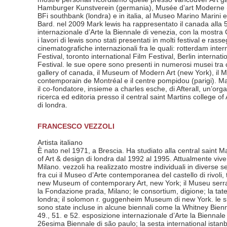
Hamburger Kunstverein (germania), Musée d’art Moderne 
BFi southbank (londra) e in italia, al Museo Marino Marini e
Bard. nel 2009 Mark lewis ha rappresentato il canada alla 
internazionale d’Arte la Biennale di venezia, con la mostra
i lavori di lewis sono stati presentati in molti festival e rass
cinematografiche internazionali fra le quali: rotterdam inter
Festival, toronto international Film Festival, Berlin internati
Festival. le sue opere sono presenti in numerosi musei tra c
gallery of canada, il Museum of Modern Art (new York), il 
contemporain de Montréal e il centre pompidou (parigi). Ma
il co-fondatore, insieme a charles esche, di Afterall, un’org
ricerca ed editoria presso il central saint Martins college of
di londra.
FRANCESCO VEZZOLI
Artista italiano
È nato nel 1971, a Brescia. Ha studiato alla central saint M
of Art & design di londra dal 1992 al 1995. Attualmente vive
Milano. vezzoli ha realizzato mostre individuali in diverse se
fra cui il Museo d’Arte contemporanea del castello di rivoli, t
new Museum of contemporary Art, new York; il Museu serra
la Fondazione prada, Milano; le consortium, digione; la ta
londra; il solomon r. guggenheim Museum di new York. le 
sono state incluse in alcune biennali come la Whitney Bienn
49., 51. e 52. esposizione internazionale d’Arte la Biennale 
26esima Biennale di são paulo; la sesta international istanb