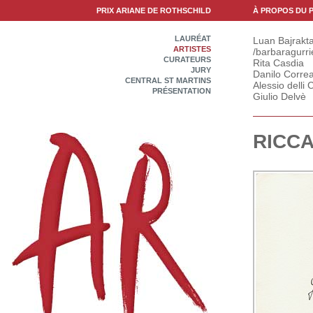
PRIX ARIANE DE ROTHSCHILD
À PROPOS DU P
LAURÉAT
Luan Bajrakta
ARTISTES
/barbaragurri
CURATEURS
Rita Casdia
JURY
Danilo Correa
CENTRAL ST MARTINS
Alessio delli C
PRÉSENTATION
Giulio Delvè
RICC