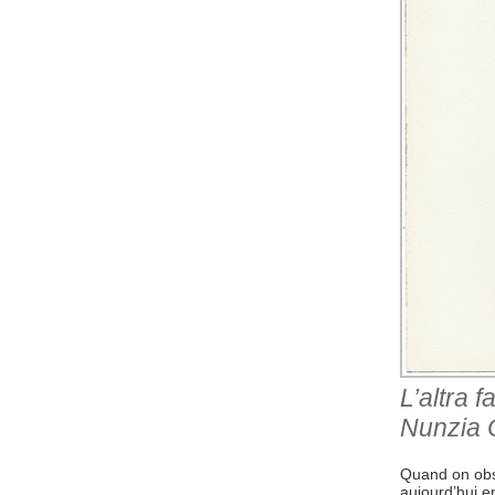
L’altra f
Nunzia C
Quand on obse
aujourd’hui e