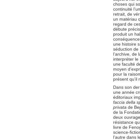
choses qui so
continuité l’
retrait, de vé
un matériau 
regard de ces
débute précis
produit un hab
conséquences 
une histoire s
séduction de l
l’archive, de
interpréter le
une faculté d
moyen d’expre
pour la raiso
présent qu’il 
Dans son dern
une année cru
éditoriaux im
faccia della s
privata
de Bep
de la Fondati
deux ouvrage
résistance qu
livre de Feno
science-ficti
l’autre dans l