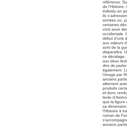
référence. Su
de l’Histoire, 
individu en pa
ils s’adressen
années où, pa
certaines déc
vont avoir de
occidentale. 
début d’une d
aux valeurs de
sorti de la gu
disparaître. U
ce décalage, 
aux deux text
dire de parle
également. L
l’image par R
anciens partis
alternent ave
produits cert
et donc rendu
texte d’Asimo
que la figure 
sa dimension 
l’Histoire à t
roman de Feno
s’accompagne 
anciens partis