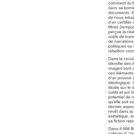
comment ils f
sans se borne
documents. El
de nous éduqu
d’en certifier
filtres (tempo
perçue la réa
outils de tra
de narrations
politiques ou
rébellion con
Dans la circul
identifie des
images sont a
ces éléments 
d’un pouvoir 
idéologique. 
étude sur le 
outils et sur
potentiel de r
qu’elle soit 
dernier aspec
revêt dans la
esthétique, en
sa fiction rep
Dans
It Will
collecte d’ “