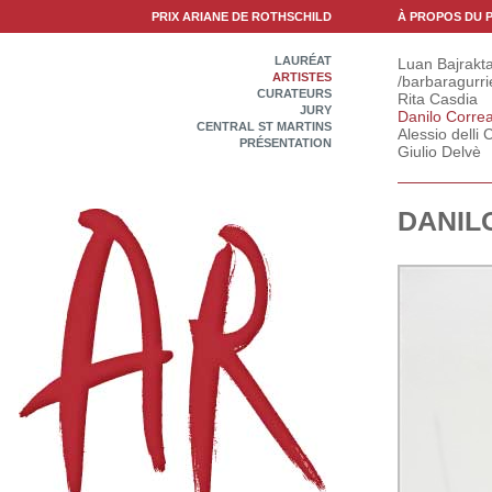
PRIX ARIANE DE ROTHSCHILD
À PROPOS DU P
LAURÉAT
Luan Bajrakta
ARTISTES
/barbaragurri
CURATEURS
Rita Casdia
JURY
Danilo Correa
CENTRAL ST MARTINS
Alessio delli C
PRÉSENTATION
Giulio Delvè
DANIL