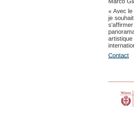
Marco Gi
« Avec le
je souhai
s’affirme
panorama 
artistiqu
internatio
Contact