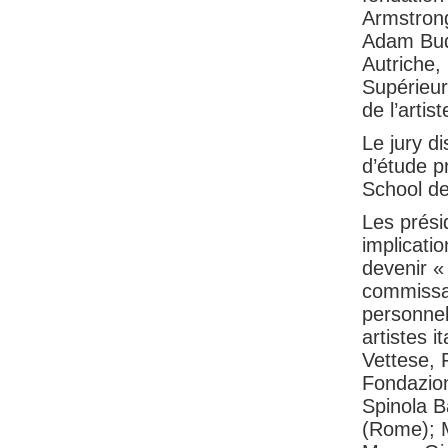
Armstron
Adam Bud
Autriche,
Supérieur
de l’artis
Le jury d
d’étude p
School de
Les prési
implicati
devenir «
commissai
personnel
artistes 
Vettese, 
Fondazion
Spinola B
(Rome); 