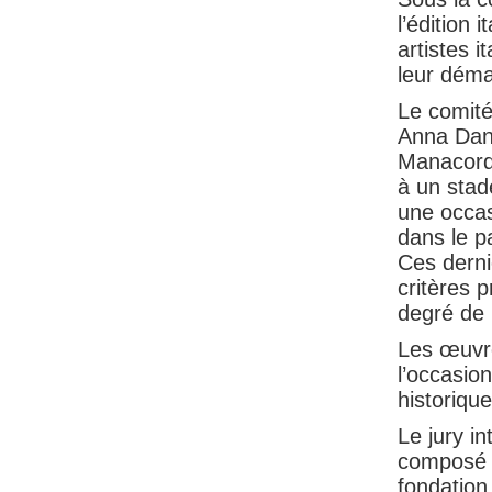
l’édition
artistes i
leur déma
Le comité
Anna Dane
Manacorda
à un stad
une occas
dans le 
Ces derni
critères p
degré de 
Les œuvre
l’occasio
historiqu
Le jury i
composé d
fondation