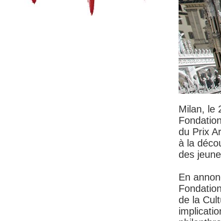
Milan, le
Fondation
du Prix Ar
à la déco
des jeunes
En annonç
Fondation
de la Cul
implicati