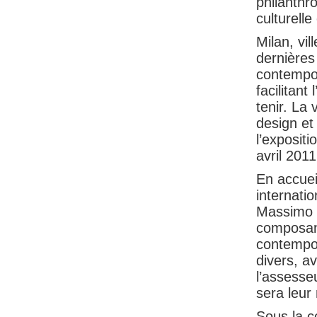
philanthr
culturell
Milan, vi
dernières
contempor
facilitant
tenir. La 
design et 
l’expositi
avril 201
En accuei
internati
Massimo F
composant
contempor
divers, a
l’assesse
sera leur
Sous la c