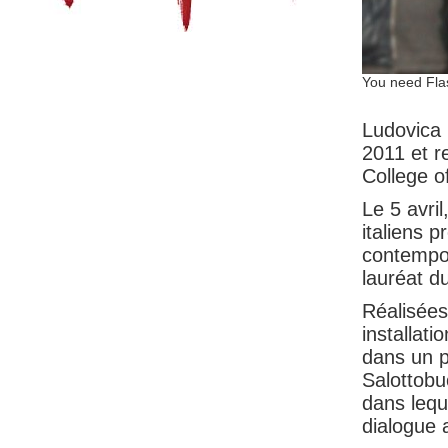
You need Flas
Ludovica 
2011 et r
College o
Le 5 avril
italiens p
contempora
lauréat du
Réalisées
installat
dans un p
Salottobu
dans lequ
dialogue 