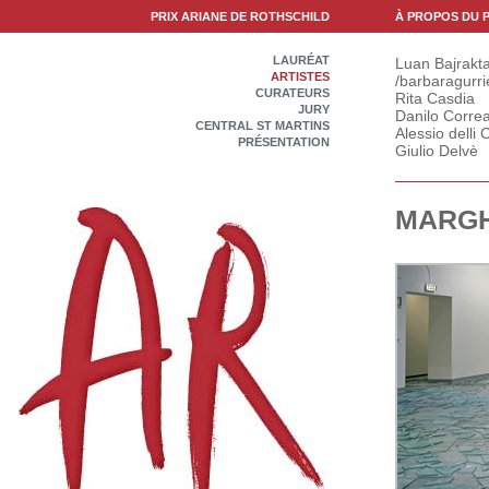
PRIX ARIANE DE ROTHSCHILD
À PROPOS DU P
LAURÉAT
Luan Bajrakta
ARTISTES
/barbaragurri
CURATEURS
Rita Casdia
JURY
Danilo Correa
CENTRAL ST MARTINS
Alessio delli C
PRÉSENTATION
Giulio Delvè
MARGH