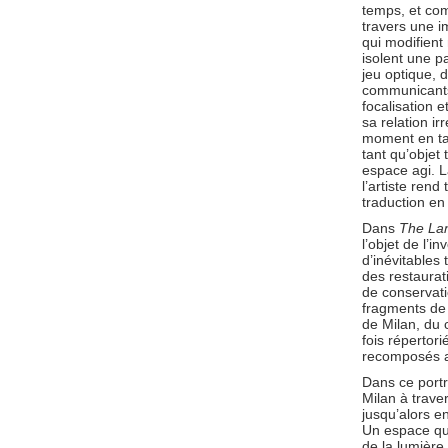
temps, et com
travers une i
qui modifient
isolent une pa
jeu optique, d
communicants,
focalisation e
sa relation ir
moment en tan
tant qu’objet
espace agi. L
l’artiste rend
traduction e
Dans
The Lan
l’objet de l’in
d’inévitables 
des restaurat
de conservati
fragments de v
de Milan, du 
fois répertor
recomposés au
Dans ce portra
Milan à traver
jusqu’alors e
Un espace qua
de la lumière 