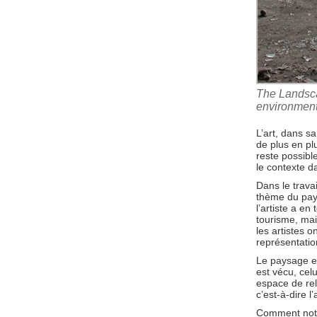
The Landscap
environment
L’art, dans s
de plus en plu
reste possible
le contexte da
Dans le trava
thème du pays
l’artiste a en 
tourisme, mai
les artistes o
représentatio
Le paysage es
est vécu, cel
espace de rel
c’est-à-dire l’
Comment notre