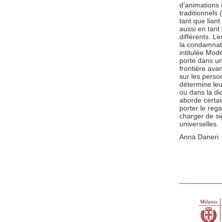
d’animations 
traditionnels
tant que liant
aussi en tant
différents. Le
la condamnati
intitulée Mod
porte dans un
frontière ava
sur les perso
détermine leu
ou dans la did
aborde certai
porter le rega
charger de si
universelles.
Anna Daneri