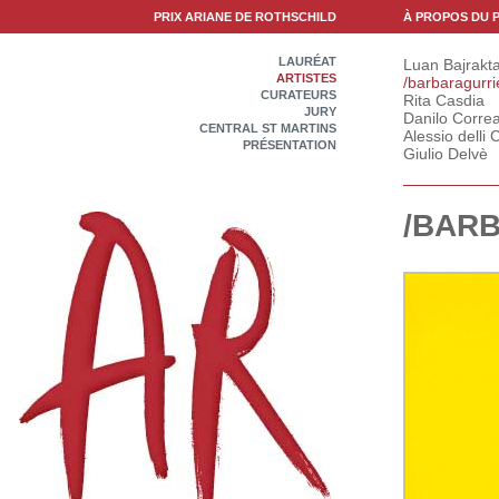
PRIX ARIANE DE ROTHSCHILD
À PROPOS DU P
LAURÉAT
Luan Bajrakta
ARTISTES
/barbaragurri
CURATEURS
Rita Casdia
JURY
Danilo Correa
CENTRAL ST MARTINS
Alessio delli C
PRÉSENTATION
Giulio Delvè
/BAR