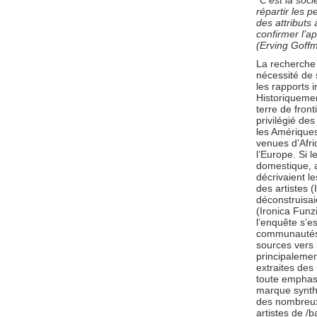
“C’est la soci
répartir les p
des attributs
confirmer l’a
(Erving Goff
La recherche 
nécessité de 
les rapports 
Historiqueme
terre de front
privilégié des
les Amériques
venues d’Afri
l’Europe. Si l
domestique, a
décrivaient 
des artistes (
déconstruisai
(Ironica Funz
l’enquête s’e
communautés l
sources vers 
principalemen
extraites de
toute emphase
marque synthé
des nombreux 
artistes de /