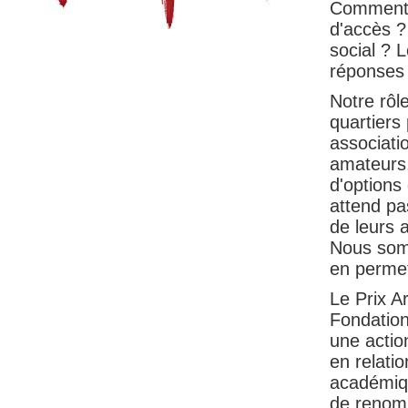
Comment u
d'accès ?
social ? 
réponses 
Notre rôle
quartiers
associati
amateurs,
d'options
attend pa
de leurs a
Nous somm
en permet
Le Prix A
Fondation
une action
en relati
académiqu
de renom,