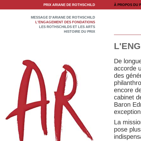
PRIX ARIANE DE ROTHSCHILD
À PROPOS DU P
MESSAGE D'ARIANE DE ROTHSCHILD
L'ENGAGEMENT DES FONDATIONS
LES ROTHSCHILDS ET LES ARTS
HISTOIRE DU PRIX
L'EN
De longue
accorde u
des génér
philanthr
encore de
cabinet d
Baron Edm
exception
La missio
pose plusi
indispens