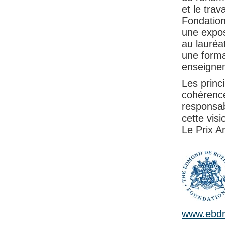
et le trav
Fondation
une expos
au lauréa
une forma
enseignem
Les princ
cohérence
responsab
cette visi
Le Prix A
www.ebdr